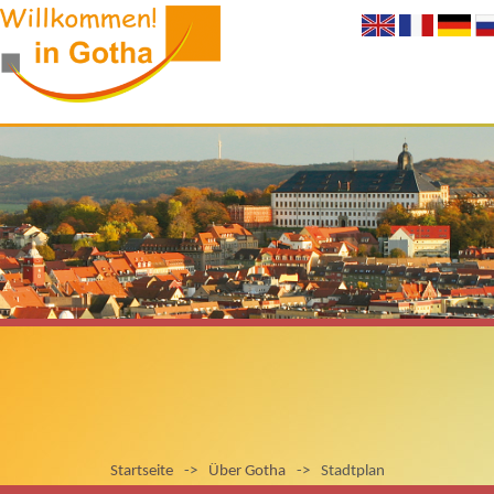
Startseite
->
Über Gotha
->
Stadtplan