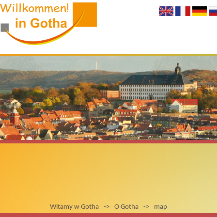
Witamy w Gotha
->
O Gotha
->
map