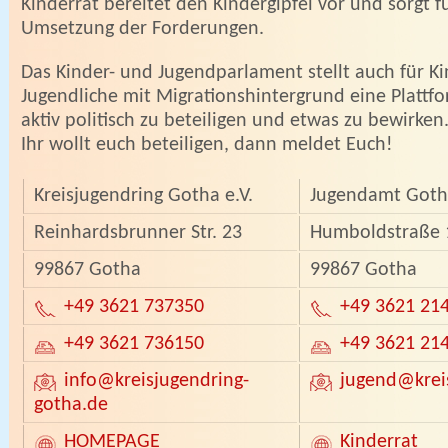
Kinderrat bereitet den Kindergipfel vor und sorgt f
Umsetzung der Forderungen.
Das Kinder- und Jugendparlament stellt auch für K
Jugendliche mit Migrationshintergrund eine Plattfo
aktiv politisch zu beteiligen und etwas zu bewirken
Ihr wollt euch beteiligen, dann meldet Euch!
Kreisjugendring Gotha e.V.
Jugendamt Goth
Reinhardsbrunner Str. 23
Humboldstraße 
99867 Gotha
99867 Gotha
+49 3621 737350
+49 3621 21
+49 3621 736150
+49 3621 21
info
@kreisjugendring-
jugend
@krei
gotha.de
HOMEPAGE
Kinderrat