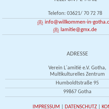
Telefon: 03621/ 70 72 78
info
@willkommen-in-gotha.
lamitie
@gmx.de
ADRESSE
Verein L´amitié e.V. Gotha,
Multikulturelles Zentrum
Humboldtstraße 95
99867 Gotha
IMPRESSUM
|
DATENSCHUTZ
|
KO