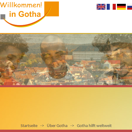
Startseite
->
Über Gotha
->
Gotha hilft weltweit