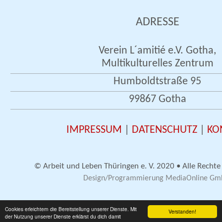
ADRESSE
Verein L´amitié e.V. Gotha,
Multikulturelles Zentrum
Humboldtstraße 95
99867 Gotha
IMPRESSUM
|
DATENSCHUTZ
|
KO
© Arbeit und Leben Thüringen e. V. 2020 • Alle Rechte
Design/Programmierung MediaOnline G
Cookies erleichtern die Bereitstellung unserer Dienste. Mit
Verstanden!
der Nutzung unserer Dienste erklärst du dich damit