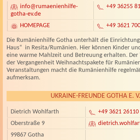
info
@rumaenienhilfe-
+49 36255 8
gotha-ev.de
HOMEPAGE
+49 3621 70
­Die Rumänienhilfe Gotha unterhält die Einrichtun
Haus“ in Resita/Rumänien. Hier können Kinder und
eine warme Mahlzeit und Betreuung erhalten. Der 
der Vergangenheit Weihnachtspakete für Rumänien
Veranstaltungen macht die Rumänienhilfe regelmäß
aufmerksam.
UKRAINE-FREUNDE GOTHA E. V
Dietrich Wohlfarth
+49 3621 26110
Oberstraße 9
dietrich.wohlfar
99867 Gotha