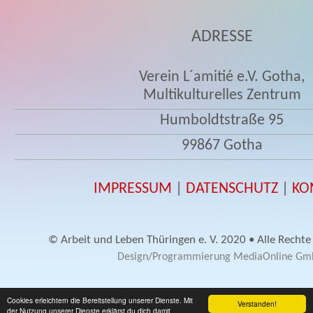
ADRESSE
Verein L´amitié e.V. Gotha,
Multikulturelles Zentrum
Humboldtstraße 95
99867 Gotha
IMPRESSUM
|
DATENSCHUTZ
|
KO
© Arbeit und Leben Thüringen e. V. 2020 • Alle Rechte
Design/Programmierung MediaOnline G
Cookies erleichtern die Bereitstellung unserer Dienste. Mit
Verstanden!
der Nutzung unserer Dienste erklärst du dich damit