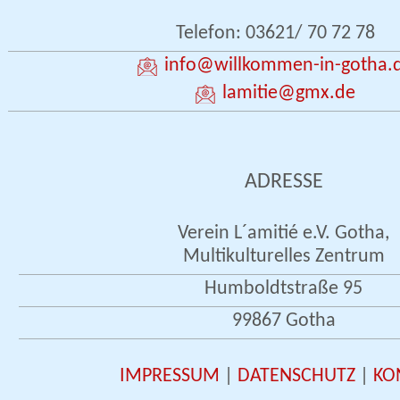
Telefon: 03621/ 70 72 78
info
@willkommen-in-gotha.
lamitie
@gmx.de
ADRESSE
Verein L´amitié e.V. Gotha,
Multikulturelles Zentrum
Humboldtstraße 95
99867 Gotha
IMPRESSUM
|
DATENSCHUTZ
|
KO