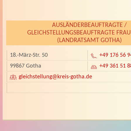
­
AUSLÄNDERBEAUFTRAGTE /
GLEICHSTELLUNGSBEAUFTRAGTE FRAU
(LANDRATSAMT GOTHA)
18.-März-Str. 50
+49 176 56 9
99867 Gotha
+49 361 51 8
gleichstellung
@kreis-gotha.de
­