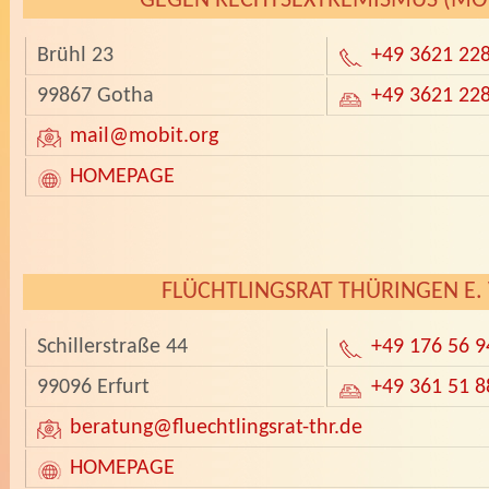
GEGEN RECHTSEXTREMISMUS (MO
Brühl 23
+49 3621 22
99867 Gotha
+49 3621 22
mail
@mobit.org
HOMEPAGE
­
FLÜCHTLINGSRAT THÜRINGEN E. 
Schillerstraße 44
+49 176 56 9
99096 Erfurt
+49 361 51 8
beratung
@fluechtlingsrat-thr.de
HOMEPAGE