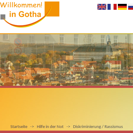
Startseite
->
Hilfe in der Not
->
Diskriminierung / Rassismus