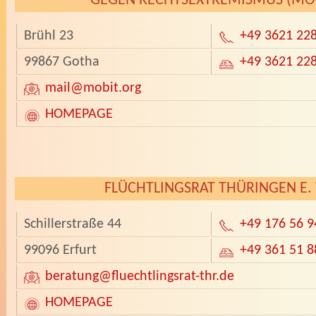
GEGEN RECHTSEXTREMISMUS (MO
Brühl 23
+49 3621 22
99867 Gotha
+49 3621 22
mail
@mobit.org
HOMEPAGE
­
FLÜCHTLINGSRAT THÜRINGEN E. 
Schillerstraße 44
+49 176 56 9
99096 Erfurt
+49 361 51 8
beratung
@fluechtlingsrat-thr.de
HOMEPAGE