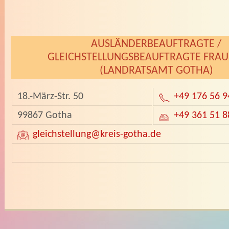
­
AUSLÄNDERBEAUFTRAGTE /
GLEICHSTELLUNGSBEAUFTRAGTE FRAU
(LANDRATSAMT GOTHA)
18.-März-Str. 50
+49 176 56 9
99867 Gotha
+49 361 51 8
gleichstellung
@kreis-gotha.de
­