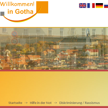
Startseite
->
Hilfe in der Not
->
Diskriminierung / Rassismus