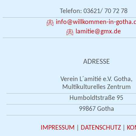
Telefon: 03621/ 70 72 78
info
@willkommen-in-gotha.
lamitie
@gmx.de
ADRESSE
Verein L´amitié e.V. Gotha,
Multikulturelles Zentrum
Humboldtstraße 95
99867 Gotha
IMPRESSUM
|
DATENSCHUTZ
|
KO