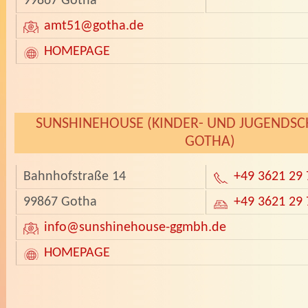
99867 Gotha
amt51
@gotha.de
HOMEPAGE
­
SUNSHINEHOUSE (KINDER- UND JUGENDSC
GOTHA)
Bahnhofstraße 14
+49 3621 29 
99867 Gotha
+49 3621 29 
info
@sunshinehouse-ggmbh.de
HOMEPAGE