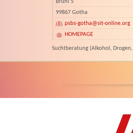
Brühl 5
99867 Gotha
psbs-gotha
@sit-online.org
HOMEPAGE
­Suchtberatung (Alkohol, Drogen,