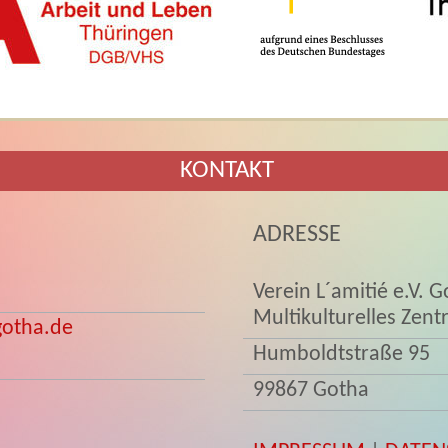
KONTAKT
ADRESSE
Verein L´amitié e.V. G
Multikulturelles Zen
otha.de
Humboldtstraße 95
99867 Gotha