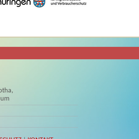
otha,
trum