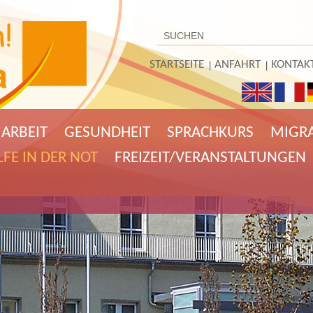
STARTSEITE
ANFAHRT
KONTAK
ARBEIT
GESUNDHEIT
SPRACHKURS
MIGR
LFE IN DER NOT
FREIZEIT/VERANSTALTUNGEN