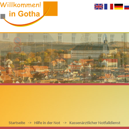
Startseite
->
Hilfe in der Not
->
Kassenärztlicher Notfalldienst