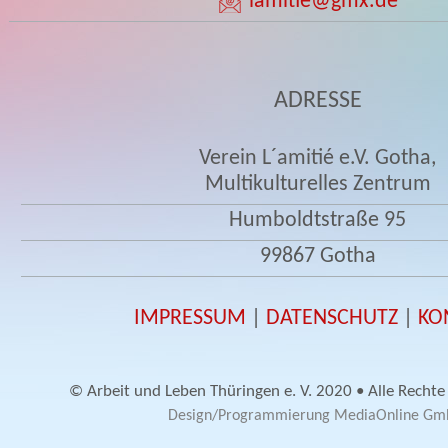
lamitie
@gmx.de
ADRESSE
Verein L´amitié e.V. Gotha,
Multikulturelles Zentrum
Humboldtstraße 95
99867 Gotha
IMPRESSUM
|
DATENSCHUTZ
|
KO
© Arbeit und Leben Thüringen e. V. 2020 • Alle Rechte
Design/Programmierung MediaOnline G