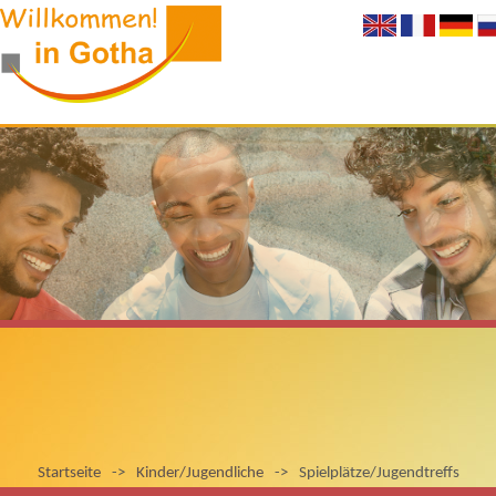
Startseite
->
Kinder/Jugendliche
->
Spielplätze/Jugendtreffs