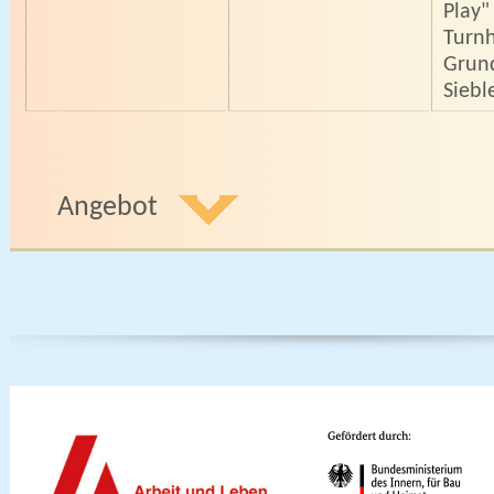
Play"
Turnh
Grun
Siebl
Angebot