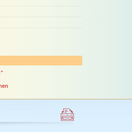
n"
chen