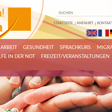
STARTSEITE
ANFAHRT
KONTAK
ARBEIT
GESUNDHEIT
SPRACHKURS
MIGR
LFE IN DER NOT
FREIZEIT/VERANSTALTUNGEN