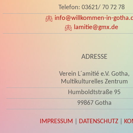
Telefon: 03621/ 70 72 78
info
@willkommen-in-gotha.
lamitie
@gmx.de
ADRESSE
Verein L´amitié e.V. Gotha,
Multikulturelles Zentrum
Humboldtstraße 95
99867 Gotha
IMPRESSUM
|
DATENSCHUTZ
|
KO