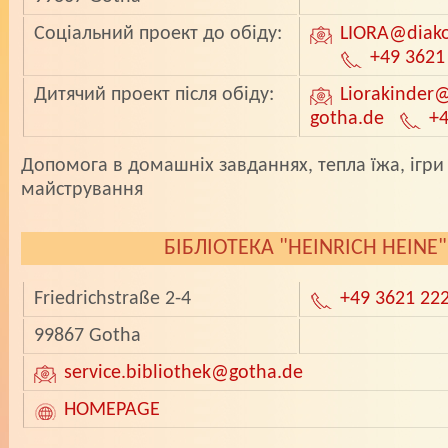
Соцiальний проект до обiду:
LIORA
@diako
+49 3621
Дитячий проект пiсля обiду:
Liorakinder
@
gotha.de
+4
­Допомога в домашнiх завданнях, тепла їжа, iгри
майстрування
БІБЛІОТЕКА "HEINRICH HEINE"
Friedrichstraße 2-4
+49 3621 22
99867 Gotha
service.bibliothek
@gotha.de
HOMEPAGE