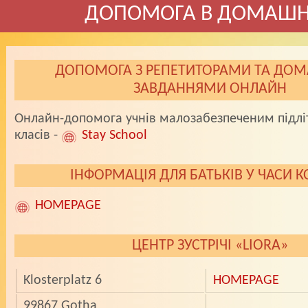
ДОПОМОГА В ДОМАШН
ДОПОМОГА З РЕПЕТИТОРАМИ ТА ДО
ЗАВДАННЯМИ ОНЛАЙН
Онлайн-допомога учнів малозабезпеченим підлі
класів -
Stay School
ІНФОРМАЦІЯ ДЛЯ БАТЬКІВ У ЧАСИ 
HOMEPAGE
ЦЕНТР ЗУСТРIЧI «LIORA»
Klosterplatz 6
HOMEPAGE
99867 Gotha