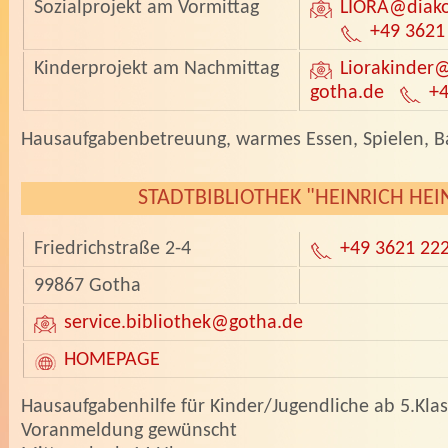
Sozialprojekt am Vormittag
LIORA
@diako
+49 3621
Kinderprojekt am Nachmittag
Liorakinder
@
gotha.de
+4
­Hausaufgabenbetreuung, warmes Essen, Spielen, B
STADTBIBLIOTHEK "HEINRICH HEI
Friedrichstraße 2-4
+49 3621 22
99867 Gotha
service.bibliothek
@gotha.de
HOMEPAGE
­Hausaufgabenhilfe für Kinder/Jugendliche ab 5.Klas
Voranmeldung gewünscht