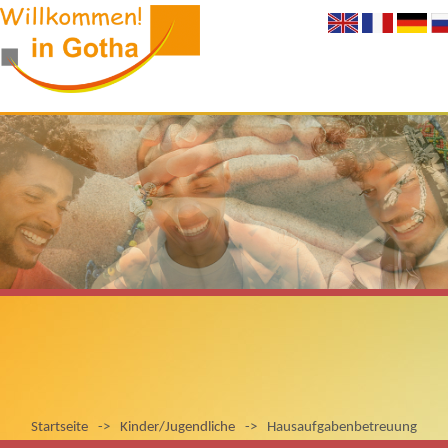
Startseite
->
Kinder/Jugendliche
->
Hausaufgabenbetreuung