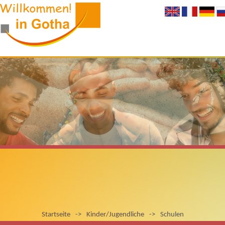
Startseite
->
Kinder/Jugendliche
->
Schulen