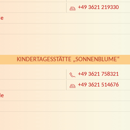
+49 3621 219330
de
KINDERTAGESSTÄTTE „SONNENBLUME“
+49 3621 758321
+49 3621 514676
de