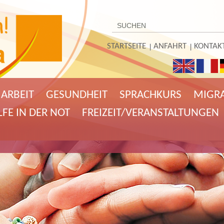
STARTSEITE
ANFAHRT
KONTAK
ARBEIT
GESUNDHEIT
SPRACHKURS
MIGR
LFE IN DER NOT
FREIZEIT/VERANSTALTUNGEN