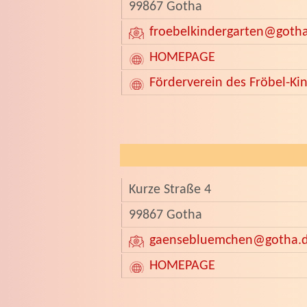
99867 Gotha
froebelkindergarten
@gotha
HOMEPAGE
Förderverein des Fröbel-Ki
Kurze Straße 4
99867 Gotha
gaensebluemchen
@gotha.
HOMEPAGE