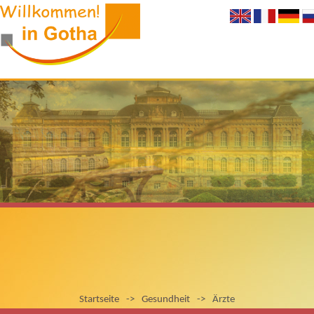
Startseite
->
Gesundheit
->
Ärzte