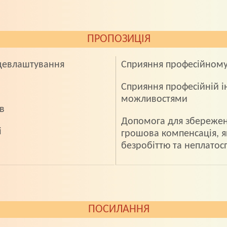
ПРОПОЗИЦІЯ
ацевлаштування
Сприяння професiйному
Сприяння професiйнiй 
можливостями
в
Допомога для збереженн
i
грошова компенсацiя, 
безробiттю та неплатос
ПОСИЛАННЯ