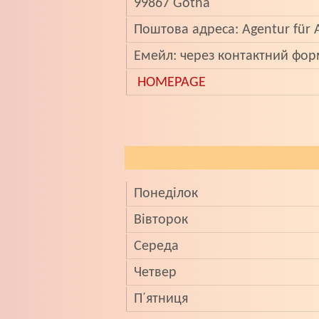
99867 Gotha
Поштова адреса: Agentur für 
Eмейл: через контактний фор
HOMEPAGE
Понедiлок
Вiвторок
Середа
Четвер
П̕ ятниця