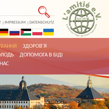
T
IMPRESSUM
DATENSCHUTZ
УВАННЯ
ЗДОРОВ̕ Я
ОЛОДЬ
ДОПОМОГА В БIДI
НАС