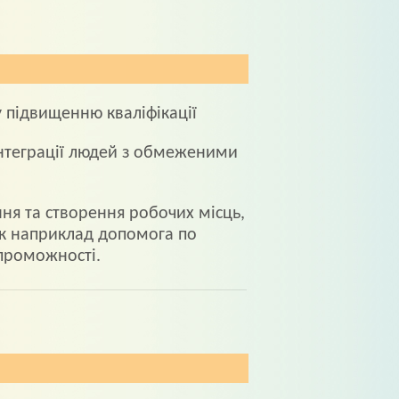
 пiдвищенню квалiфiкацiї
iнтеграцiї людей з обмеженими
я та створення робочих мiсць,
як наприклад допомога по
проможностi.