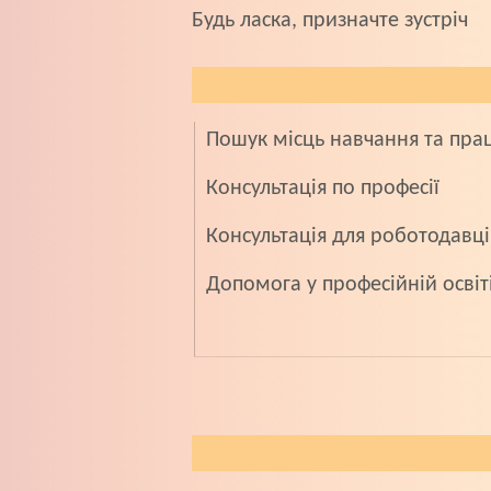
­Будь ласка, призначте зустріч
Пошук мiсць навчання та пр
Консультацiя по професiї
Консультацiя для роботодавцi
Допомога у професiйнiй освiт