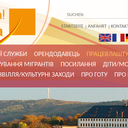
STARTSEITE
ANFAHRT
KONTAK
Ї СЛУЖБИ
ОРЕНДОДАВЕЦЬ
ПРАЦЕВЛАШТ
УВАННЯ МIГРАНТIВ
ПОСИЛАННЯ
ДIТИ/М
ВIЛЛЯ/КУЛЬТУРНI ЗАХОДИ
ПРО ГОТУ
ПРО 