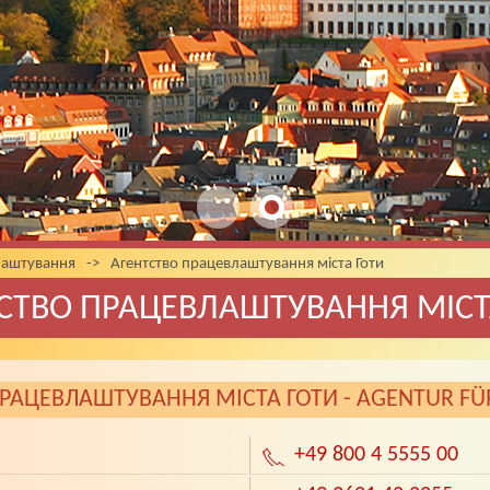
лаштування
->
Агентство працевлаштування мiста Готи
СТВО ПРАЦЕВЛАШТУВАННЯ МIСТ
РАЦЕВЛАШТУВАННЯ МIСТА ГОТИ - AGENTUR FÜ
+49 800 4 5555 00