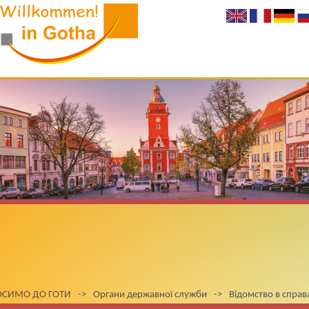
ОСИМО ДО ГОТИ
->
Органи державної служби
->
Вiдомство в справ