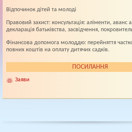
Вiдпочинок дiтей та молодi
Правовий захист: консультацiя: алiменти, аванс а
декларацiя батькiвства, засвiдчення, покровитель
Фiнансова допомога молоддю: перейняття частк
повних коштiв на оплату дитячих садкiв.
ПОСИЛАННЯ
Заяви