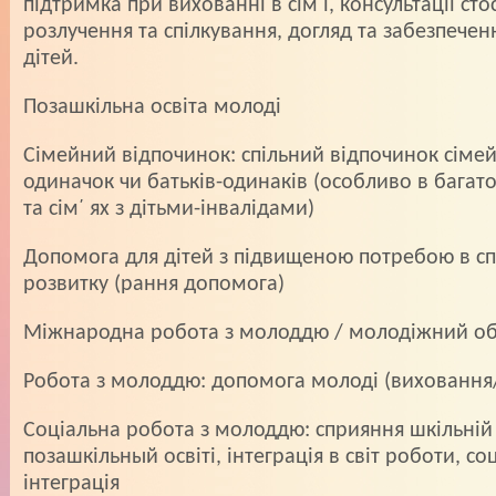
пiдтримка при вихованнi в сiм̕̕ ї, консультації ст
розлучення та спiлкування, догляд та забезпече
дiтей.
Позашкiльна освiта молодi
Сiмейний вiдпочинок: спiльний вiдпочинок сiмей
одиначок чи батькiв-одинакiв (особливо в багатод
та сiм̕ ях з дiтьми-iнвалiдами)
Допомога для дiтей з пiдвищеною потребою в сп
розвитку (рання допомога)
Мiжнародна робота з молоддю / молодiжний о
Робота з молоддю: допомога молодi (виховання/
Соцiальна робота з молоддю: сприяння шкiльнiй
позашкiльный освiтi, iнтеграцiя в свiт роботи, со
iнтеграцiя