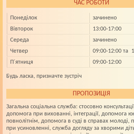
ЧАС РОБОТИ
Понедiлок
зачинено
Вiвторок
13:00-17:00
Середа
зачинено
Четвер
09:00-12:00 та 
П̕ ятниця
09:00-12:00
­­­Будь ласка, призначте зустріч
ПРОПОЗИЦІЯ
Загальна соцiальна служба: стосовно консультаці
допомога при вихованні, інтеграції, допомога 
повнолітнім, допомога в суді в справах молоді,
при усиновленні, служба догляду за хворими діт