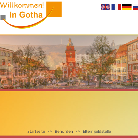
Startseite
->
Behörden
->
Elterngeldstelle