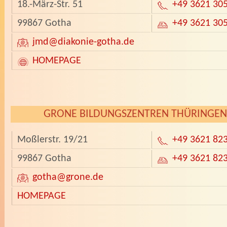
18.-März-Str. 51
+49 3621 30
99867 Gotha
+49 3621 30
jmd
@diakonie-gotha.de
HOMEPAGE
­
GRONE BILDUNGSZENTREN THÜRINGE
Moßlerstr. 19/21
+49 3621 82
99867 Gotha
+49 3621 82
gotha
@grone.de
HOMEPAGE
­