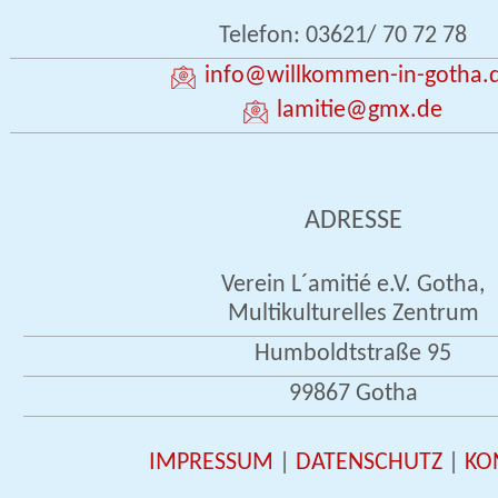
Telefon: 03621/ 70 72 78
info
@willkommen-in-gotha.
lamitie
@gmx.de
ADRESSE
Verein L´amitié e.V. Gotha,
Multikulturelles Zentrum
Humboldtstraße 95
99867 Gotha
IMPRESSUM
|
DATENSCHUTZ
|
KO