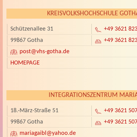
KREISVOLKSHOCHSCHULE GOTH
Schützenallee 31
+49 3621 82
99867 Gotha
+49 3621 82
post
@vhs-gotha.de
HOMEPAGE
­
INTEGRATIONSZENTRUM MARI
18.-März-Straße 51
+49 3621 50
99867 Gotha
+49 3621 50
mariagaibl
@yahoo.de