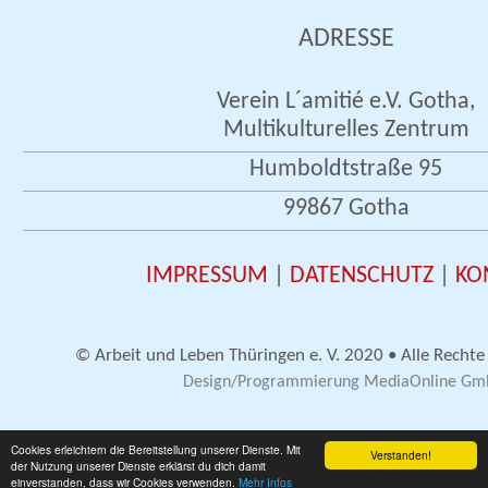
ADRESSE
Verein L´amitié e.V. Gotha,
Multikulturelles Zentrum
Humboldtstraße 95
99867 Gotha
IMPRESSUM
|
DATENSCHUTZ
|
KO
© Arbeit und Leben Thüringen e. V. 2020 • Alle Rechte
Design/Programmierung MediaOnline G
Cookies erleichtern die Bereitstellung unserer Dienste. Mit
Verstanden!
der Nutzung unserer Dienste erklärst du dich damit
einverstanden, dass wir Cookies verwenden.
Mehr Infos