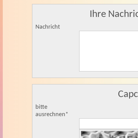
Ihre Nachri
Nachricht
Cap
bitte
ausrechnen
*