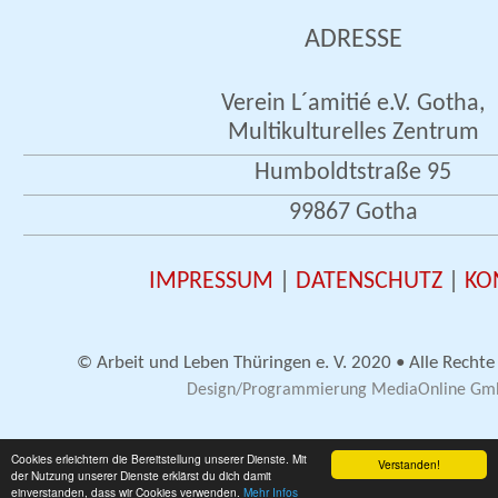
ADRESSE
Verein L´amitié e.V. Gotha,
Multikulturelles Zentrum
Humboldtstraße 95
99867 Gotha
IMPRESSUM
|
DATENSCHUTZ
|
KO
© Arbeit und Leben Thüringen e. V. 2020 • Alle Rechte
Design/Programmierung MediaOnline G
Cookies erleichtern die Bereitstellung unserer Dienste. Mit
Verstanden!
der Nutzung unserer Dienste erklärst du dich damit
einverstanden, dass wir Cookies verwenden.
Mehr Infos