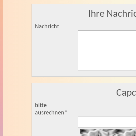
Ihre Nachri
Nachricht
Cap
bitte
ausrechnen
*